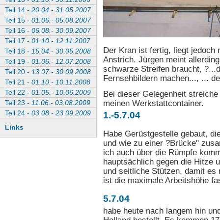
Teil 14 -
20.04.- 31.05.2007
Teil 15 -
01.06.- 05.08.2007
Teil 16 -
06.08.- 30.09.2007
Teil 17 -
01.10.- 12.11.2007
Der Kran ist fertig, liegt jedo
Teil 18 -
15.04.- 30.05.2008
Anstrich. Jürgen meint allerdin
Teil 19 -
01.06.- 12.07.2008
schwarze Streifen braucht, ?..
Teil 20 -
13.07.- 30.09.2008
Fernsehbildern machen..., ... 
Teil 21 -
01.10.- 10.11.2008
Teil 22 -
01.05.- 10.06.2009
Bei dieser Gelegenheit streiche
meinen Werkstattcontainer.
Teil 23 -
11.06.- 03.08.2009
Teil 24 -
03.08.- 23.09.2009
1.-5.7.04
Links
Habe Gerüstgestelle gebaut, d
und wie zu einer ?Brücke" zus
ich auch über die Rümpfe komme
hauptsächlich gegen die Hitze
und seitliche Stützen, damit e
ist die maximale Arbeitshöhe fa
5.7.04
habe heute nach langem hin un